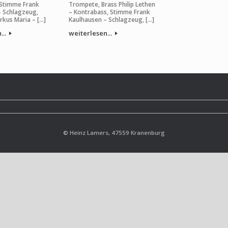
 Stimme Frank
Trompete, Brass Philip Lethen
– Schlagzeug,
– Kontrabass, Stimme Frank
kus Maria – […]
Kaulhausen – Schlagzeug, […]
...
weiterlesen...
© Heinz Lamers, 47559 Kranenburg