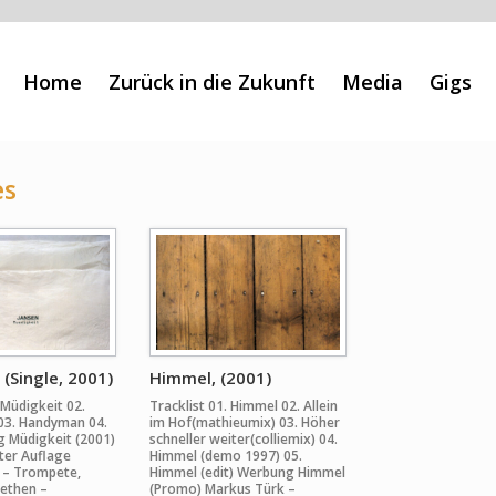
Home
Zurück in die Zukunft
Media
Gigs
es
(Single, 2001)
Himmel, (2001)
 Müdigkeit 02.
Tracklist 01. Himmel 02. Allein
03. Handyman 04.
im Hof(mathieumix) 03. Höher
 Müdigkeit (2001)
schneller weiter(colliemix) 04.
rter Auflage
Himmel (demo 1997) 05.
 – Trompete,
Himmel (edit) Werbung Himmel
Lethen –
(Promo) Markus Türk –